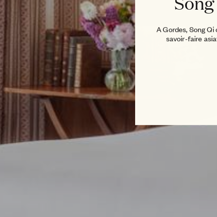
Song
A Gordes, Song Qi ce
savoir-faire asi