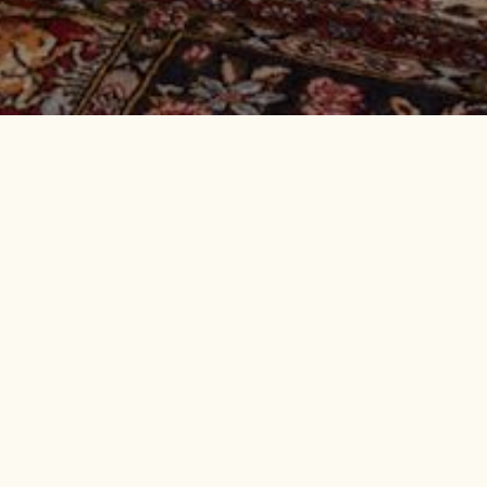
lage
 che domina il villaggio di
 ornati di boiserie. Alcune
tata di un bagno ornato di