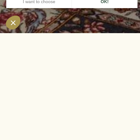
HOME
LA BASTIDE, GORDES
CAMERAS & SUITES
CAMERA DELUXE VIL
Cam
Spaziosa e luminosa, la Ca
Gordes. La camera è arreda
camere dispongono di anti