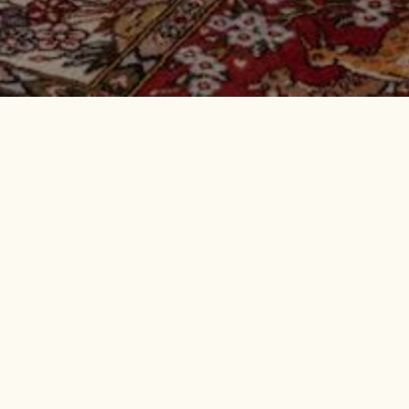
LAGE
era Deluxe Vil
mera Deluxe Village si distingue per i suoi ampi volumi e la vista
ta con mobili d'epoca e oggetti rari, mentre i suoi volumi sono
chi caminetti. Oltre a un’ampia cabina armadio, la camera è do