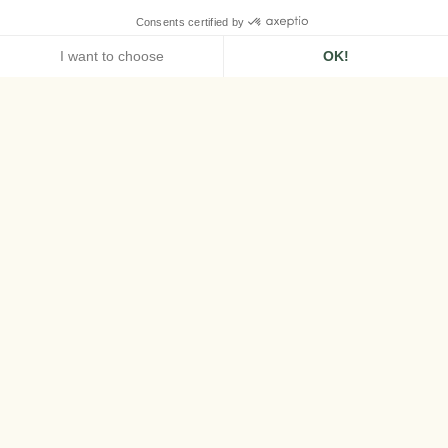
HOME
LA BASTIDE, GORDES
SPA AIRELLES DI GORDES
Il Airelles Spa x
Guerlain
Fuggite in un rifugio ispirato alle antiche
abbazie della Provenza, dove la storia si fonde
con l'eleganza e la natura. Il Spa Airelles by
Guerlain offre un ambiente unico per
rigenerarsi, cullati dalla bellezza e dalla
dolcezza del Luberon.