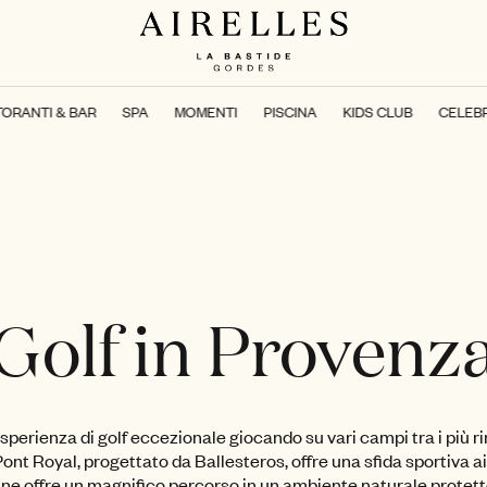
TORANTI & BAR
SPA
MOMENTI
PISCINA
KIDS CLUB
CELEB
Golf in Provenz
esperienza di golf eccezionale giocando su vari campi tra i più r
Pont Royal, progettato da Ballesteros, offre una sfida sportiva ai gio
e offre un magnifico percorso in un ambiente naturale protetto 