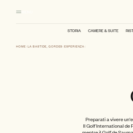
Contenuto principale
Piè di pagina
Attivare la modalità ad alto contrasto
MENU
STORIA
CAMERE & SUITE
RIS
HOME
LA BASTIDE, GORDES
ESPERIENZA
Preparati a vivere un'
Il Golf International de 
mentre il Golf de Sauman