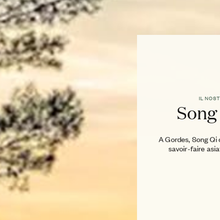
IL NOS
Song
A Gordes, Song Qi ce
savoir-faire asi