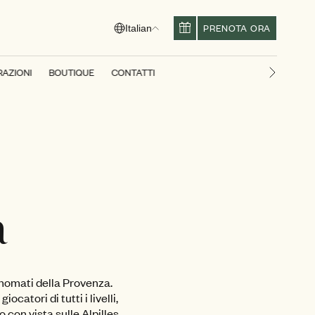
PRENOTA ORA
Italian
RAZIONI
BOUTIQUE
CONTATTI
Diapositi
a
inomati della Provenza.
catori di tutti i livelli,
con vista sulle Alpilles.