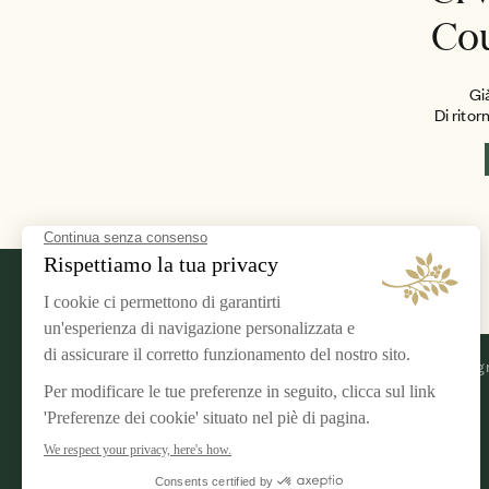
Co
Già
Di rito
NOTE LEGALI
AIRELLES
Condizioni generali
I nostri impeg
Protezione dei dati
Carrière
Gestione dei cookie