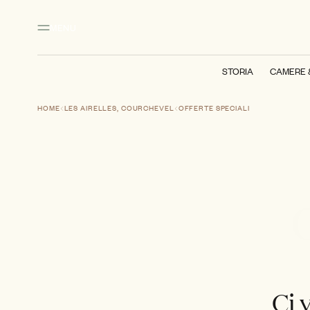
Contenuto principale
Piè di pagina
Attivare la modalità ad alto contrasto
MENU
STORIA
CAMERE 
HOME
LES AIRELLES, COURCHEVEL
OFFERTE SPECIALI
O
Ci 