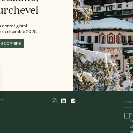
urchevel
 conto i giorni.
rno a dicembre 2026.
SCOPRIRE
CONTATTI
NEW
ni
S
l
c
p