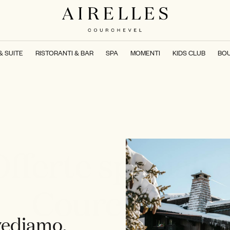
& SUITE
RISTORANTI & BAR
SPA
MOMENTI
KIDS CLUB
BO
fferte speciali 
Courchevel
vediamo,