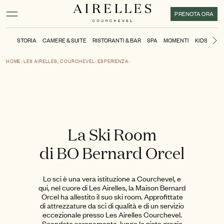
Contenuto principale
Piè di pagina
Attivare la modalità ad alto contrasto
PRENOTA ORA
STORIA
CAMERE & SUITE
RISTORANTI & BAR
SPA
MOMENTI
KIDS CLUB
Di
HOME
LES AIRELLES, COURCHEVEL
ESPERIENZA
La Ski Room
di BO Bernard Orcel
Lo sci è una vera istituzione a Courchevel, e
qui, nel cuore di Les Airelles, la Maison Bernard
Orcel ha allestito il suo ski room. Approfittate
di attrezzature da sci di qualità e di un servizio
eccezionale presso Les Airelles Courchevel.
Scendete serenamente lungo le piste grazie