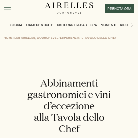
Contenuto principale
Piè di pagina
Attivare la modalità ad alto contrasto
PRENOTA ORA
STORIA
CAMERE & SUITE
RISTORANTI & BAR
SPA
MOMENTI
KIDS CLUB
Di
HOME
LES AIRELLES, COURCHEVEL
ESPERIENZA
IL TAVOLO DELLO CHEF
Abbinamenti
gastronomici e vini
d’eccezione
alla Tavola dello
Chef