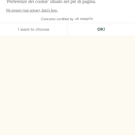
HOME
LE GRAND CONTRÔLE, VERSAILLES
Il Grand
Divertissement
Royal di Versailles
Il gran ballo in maschera della Reggia di
Versailles.
Il vostro sogno di far parte alla
Corte di Francia e di festeggiare come ai tempi
di re e regine può finalmente diventare realtà.