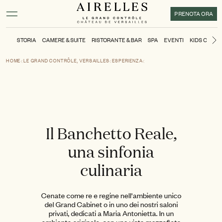
Contenuto principale
Piè di pagina
Attivare la modalità ad alto contrasto
PRENOTA ORA
STORIA
CAMERE & SUITE
RISTORANTE & BAR
SPA
EVENTI
KIDS CLUB
D
HOME
LE GRAND CONTRÔLE, VERSAILLES
ESPERIENZA
Il Banchetto Reale,
una sinfonia
culinaria
Cenate come re e regine nell'ambiente unico
del Grand Cabinet o in uno dei nostri saloni
privati, dedicati a Maria Antonietta. In un