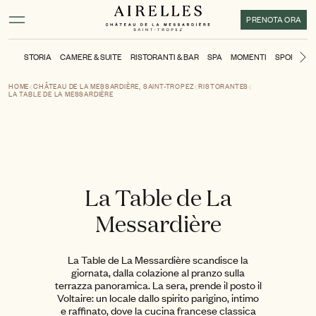
Contenuto principale
Piè di pagina
Attivare la modalità ad alto contrasto
PRENOTA ORA
STORIA
CAMERE & SUITE
RISTORANTI & BAR
SPA
MOMENTI
SPORT
P
Di
HOME
CHÂTEAU DE LA MESSARDIÈRE, SAINT-TROPEZ
RISTORANTES
LA TABLE DE LA MESSARDIÈRE
La Table de La
Messardière
La Table de La Messardière scandisce la
giornata, dalla colazione al pranzo sulla
terrazza panoramica. La sera, prende il posto il
Voltaire: un locale dallo spirito parigino, intimo
e raffinato, dove la cucina francese classica