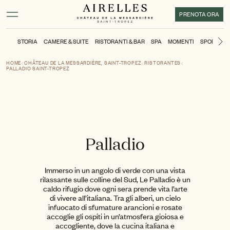
Contenuto principale
Piè di pagina
Attivare la modalità ad alto contrasto
PRENOTA ORA
STORIA
CAMERE & SUITE
RISTORANTI & BAR
SPA
MOMENTI
SPORT
P
Di
HOME
CHÂTEAU DE LA MESSARDIÈRE, SAINT-TROPEZ
RISTORANTES
PALLADIO SAINT-TROPEZ
Palladio
Immerso in un angolo di verde con una vista
rilassante sulle colline del Sud, Le Palladio è un
caldo rifugio dove ogni sera prende vita l’arte
di vivere all’italiana. Tra gli alberi, un cielo
infuocato di sfumature arancioni e rosate
accoglie gli ospiti in un’atmosfera gioiosa e
accogliente, dove la cucina italiana e