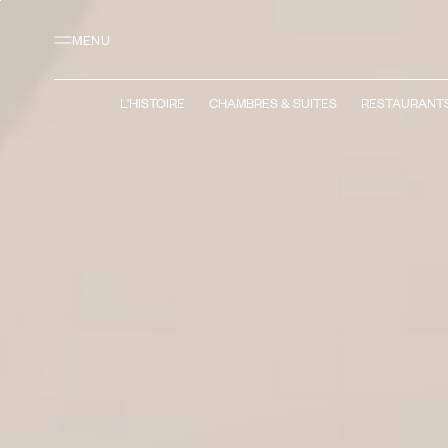
Contenu principal
Pied de page
Activer le mode contraste élevé
MENU
L'HISTOIRE
CHAMBRES & SUITES
RESTAURANTS