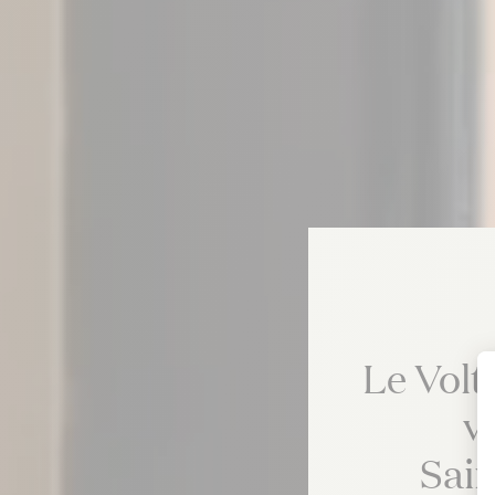
Le Volt
v
Sai