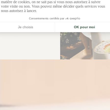
siez Le Voltaire à Paris.
e à la mer, au Château de la
Messardière.
RÉSERVER