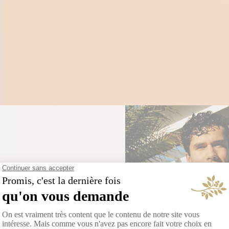
aire pose ses
alises à
nt-Tropez